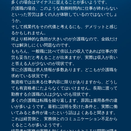
多くの場合はマイナスに捉えることが多いようです。
介護職の場合、このような勤務時間内に仕事が終わらない
といった苦労は多くの人が体験しているのではないでしょ
うか。
そして残業代をその代価と考えるにも、デメリットと感じ
るかもしれません。
何より精神的な負担が大きいのが介護職なので、金銭だけ
では解決しにくい問題なのです。
もちろん、一般職に比べて倍以上の収入であれば仕事の苦
労も妥当だと考えることが出来ますが、実際は収入が良い
と答える人が少ないのが現状です。
常に介護職は求人情報が多数あります。どこもが介護職を
求めている状況です。
無資格では出来る仕事内容に限りがありますから、どうし
ても有資格者にたよらなくてはいけません。長期に渡って
勤務する介護職の人は少ないのも現状です。
多くの介護職は転職を繰り返します。原因は雇用条件の違
いが多いようです。最初に説明を受けた条件と、実際に働
いてみると条件が違ったという話はよくあると聞きます。
これは経営側と、実務側とのコミュニケーション不足から
くるところが多いようです。
経営者が実務の実態を知らないというところに問題は隠さ