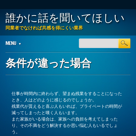
誰かに話を聞いてほしい
同業者でなければ共感を得にくい業界
Main menu
Skip
MENU
to
content
条件が違った場合
仕事が時間内に終わらず、望まぬ残業をすることになった
とき、人はどのように感じるのでしょうか。
残業代が貰えると喜ぶ人もいれば、プライベートの時間が
減ってしまったと嘆く人もいます。
また家族がいる場合は、家族への負担を考えてしまった
り、その不満をどう解決するか思い悩む人もいるでしょ
う。